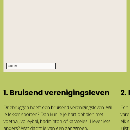
500 m
1.
Bruisend verenigingsleven
2.
Driebruggen heeft een bruisend verenigingsleven. Wil
Een 
je lekker sporten? Dan kun je je hart ophalen met
vare
voetbal, volleybal, badminton of karateles. Liever iets
elk 
anders? Wat dacht je van een zanggroep,
juis