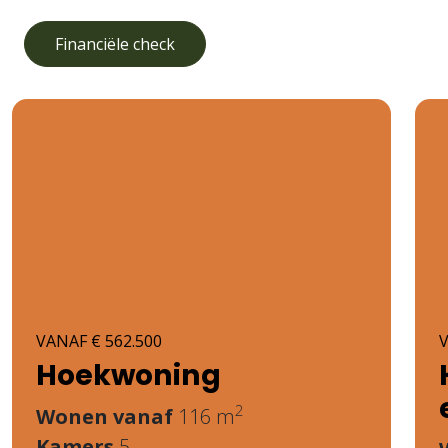
Financiële check
VANAF € 562.500
V
Hoekwoning
2
Wonen vanaf
116 m
Kamers
5